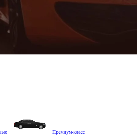
ные
Премиум-класс