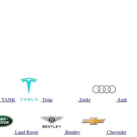
TANK
Tesla
Zeekr
Audi
Land Rover
Bentley
Chevrolet