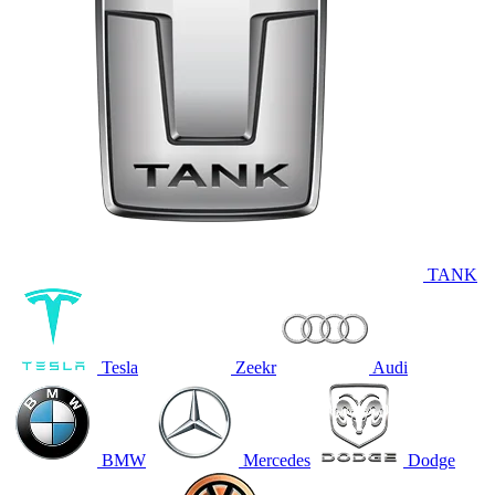
TANK
Tesla
Zeekr
Audi
BMW
Mercedes
Dodge