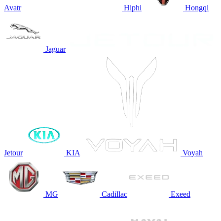
Avatr
Hiphi
Hongqi
Jaguar
Jetour
KIA
Voyah
MG
Cadillac
Exeed