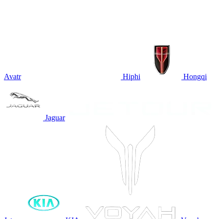
Avatr
Hiphi
Hongqi
Jaguar