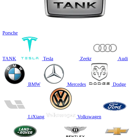
Porsche
TANK
Tesla
Zeekr
Audi
BMW
Mercedes
Dodge
LiXiang
Volkswagen