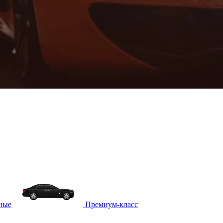
ные
Премиум-класс