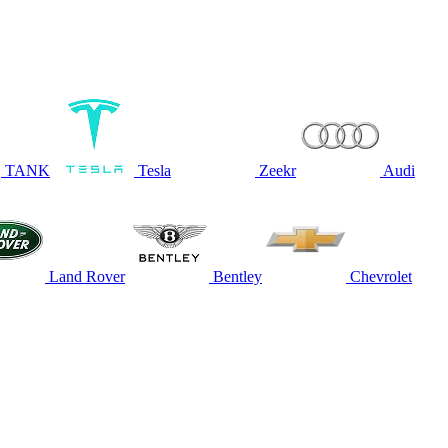
TANK
Tesla
Zeekr
Audi
Land Rover
Bentley
Chevrolet