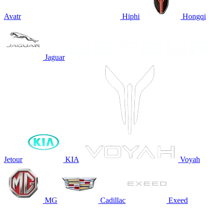
Avatr
Hiphi
Hongqi
Jaguar
Jetour
KIA
Voyah
MG
Cadillac
Exeed