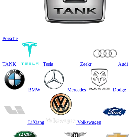
Porsche
TANK
Tesla
Zeekr
Audi
BMW
Mercedes
Dodge
LiXiang
Volkswagen