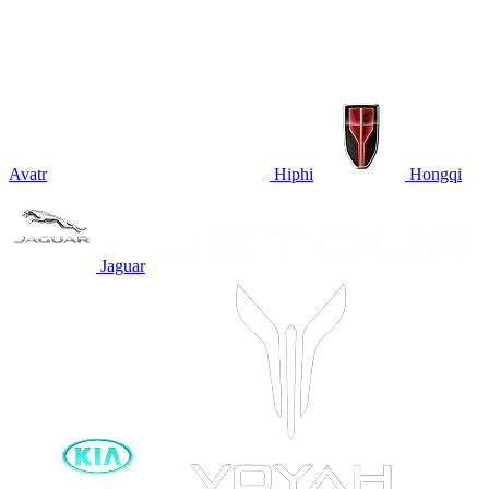
Avatr
Hiphi
Hongqi
Jaguar