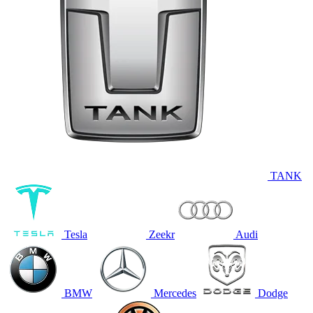
TANK
Tesla
Zeekr
Audi
BMW
Mercedes
Dodge