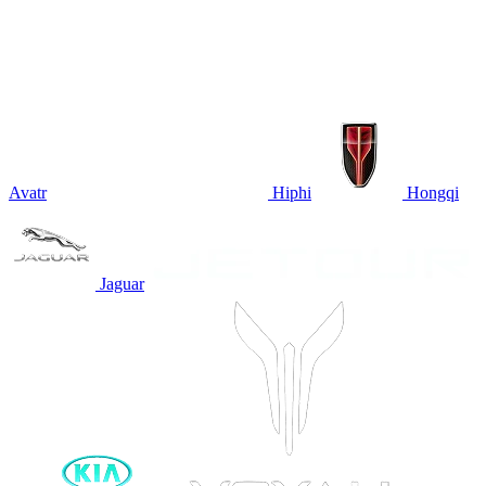
Avatr
Hiphi
Hongqi
Jaguar