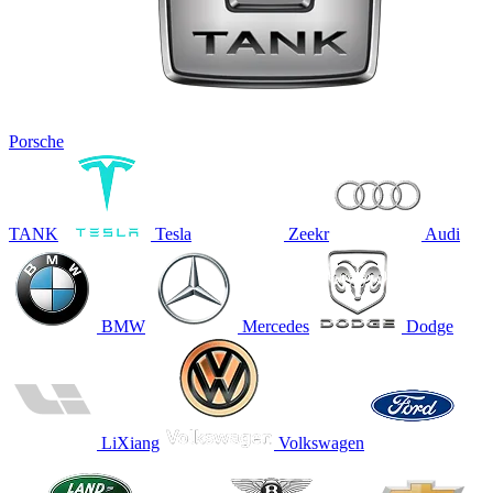
Porsche
TANK
Tesla
Zeekr
Audi
BMW
Mercedes
Dodge
LiXiang
Volkswagen