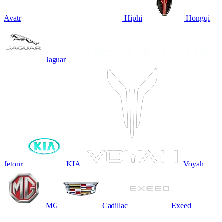
Avatr
Hiphi
Hongqi
Jaguar
Jetour
KIA
Voyah
MG
Cadillac
Exeed