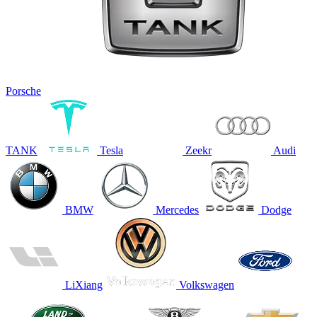
Porsche
TANK
Tesla
Zeekr
Audi
BMW
Mercedes
Dodge
LiXiang
Volkswagen