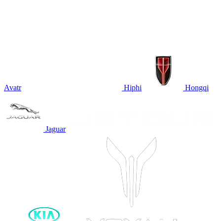
Avatr
Hiphi
Hongqi
Jaguar