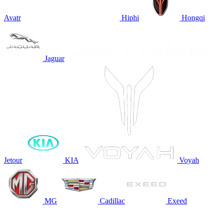
Avatr
Hiphi
Hongqi
Jaguar
Jetour
KIA
Voyah
MG
Cadillac
Exeed