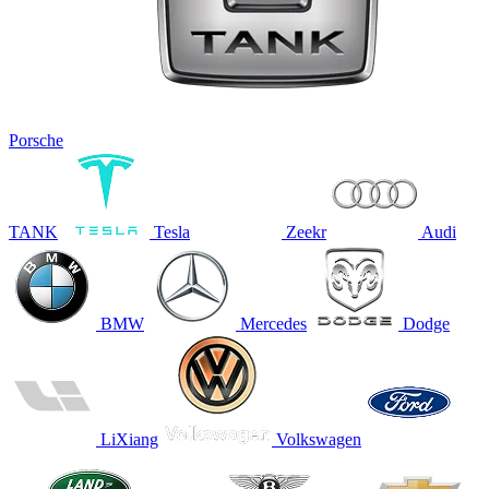
Porsche
TANK
Tesla
Zeekr
Audi
BMW
Mercedes
Dodge
LiXiang
Volkswagen