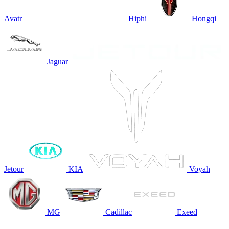
Avatr
Hiphi
Hongqi
Jaguar
Jetour
KIA
Voyah
MG
Cadillac
Exeed