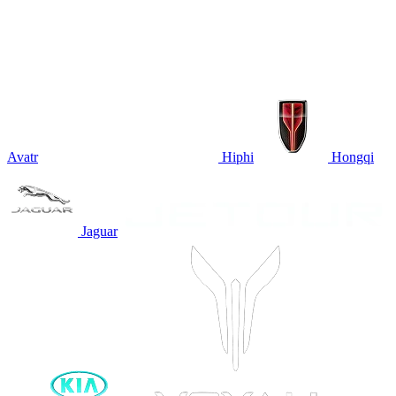
Avatr
Hiphi
Hongqi
Jaguar