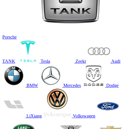
Porsche
TANK
Tesla
Zeekr
Audi
BMW
Mercedes
Dodge
LiXiang
Volkswagen