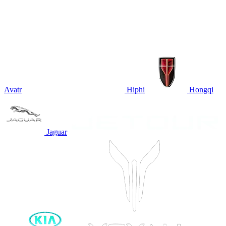
Avatr
Hiphi
Hongqi
Jaguar