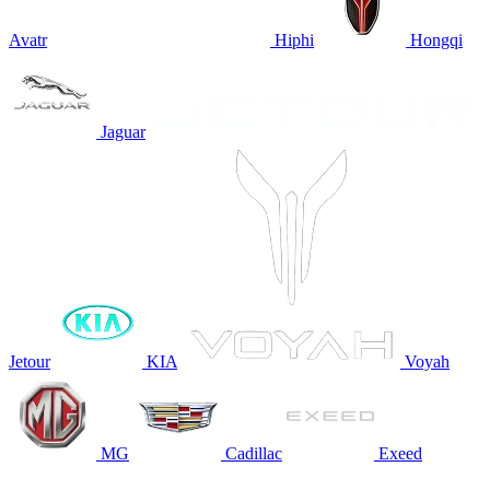
Avatr
Hiphi
Hongqi
Jaguar
Jetour
KIA
Voyah
MG
Cadillac
Exeed