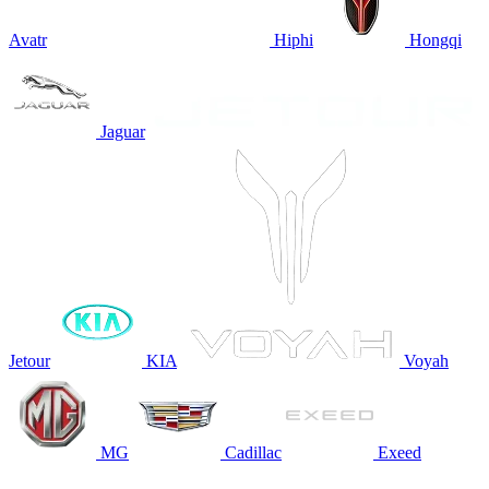
Avatr
Hiphi
Hongqi
Jaguar
Jetour
KIA
Voyah
MG
Cadillac
Exeed