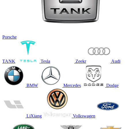
Porsche
TANK
Tesla
Zeekr
Audi
BMW
Mercedes
Dodge
LiXiang
Volkswagen