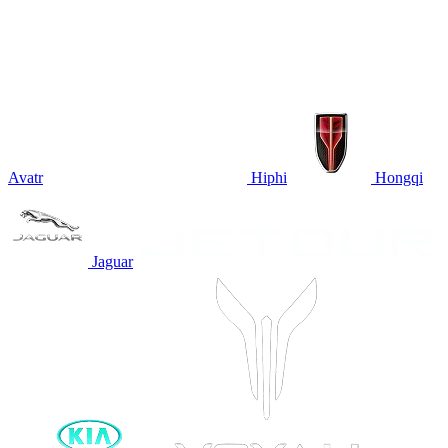
Avatr
Hiphi
Hongqi
Jaguar