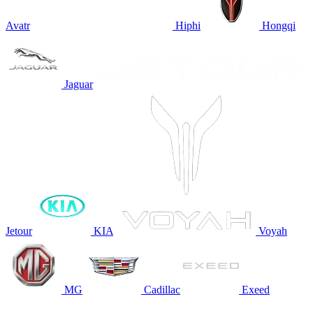
Avatr
Hiphi
Hongqi
Jaguar
Jetour
KIA
Voyah
MG
Cadillac
Exeed