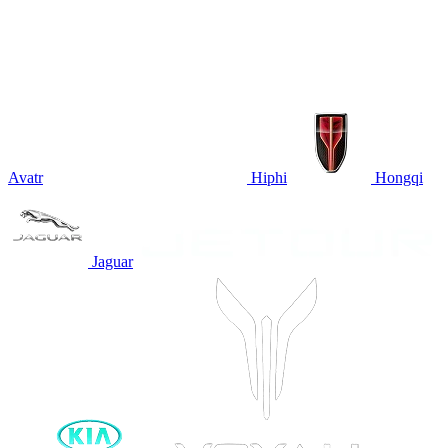
Avatr
Hiphi
Hongqi
Jaguar