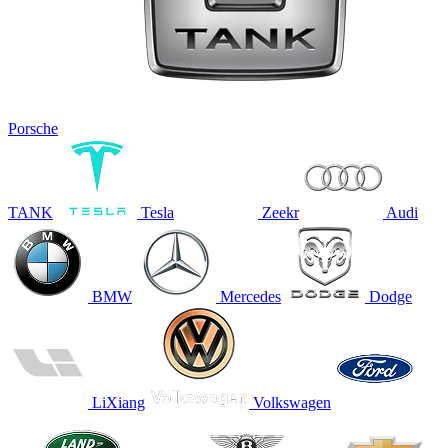
Porsche
TANK
Tesla
Zeekr
Audi
BMW
Mercedes
Dodge
LiXiang
Volkswagen